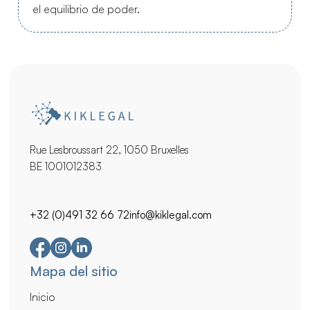
el equilibrio de poder.
Rue Lesbroussart 22, 1050 Bruxelles
BE 1001012383
+32 (0)491 32 66 72
info@kiklegal.com
Navegación
Mapa del sitio
secundaria
Inicio